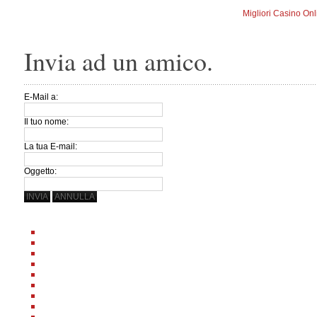
Migliori Casino Onl
Invia ad un amico.
E-Mail a:
Il tuo nome:
La tua E-mail:
Oggetto:
INVIA
ANNULLA