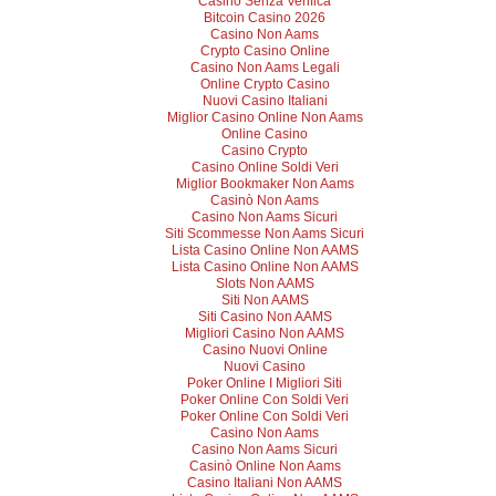
Casino Senza Verifica
Bitcoin Casino 2026
Casino Non Aams
Crypto Casino Online
Casino Non Aams Legali
Online Crypto Casino
Nuovi Casino Italiani
Miglior Casino Online Non Aams
Online Casino
Casino Crypto
Casino Online Soldi Veri
Miglior Bookmaker Non Aams
Casinò Non Aams
Casino Non Aams Sicuri
Siti Scommesse Non Aams Sicuri
Lista Casino Online Non AAMS
Lista Casino Online Non AAMS
Slots Non AAMS
Siti Non AAMS
Siti Casino Non AAMS
Migliori Casino Non AAMS
Casino Nuovi Online
Nuovi Casino
Poker Online I Migliori Siti
Poker Online Con Soldi Veri
Poker Online Con Soldi Veri
Casino Non Aams
Casino Non Aams Sicuri
Casinò Online Non Aams
Casino Italiani Non AAMS