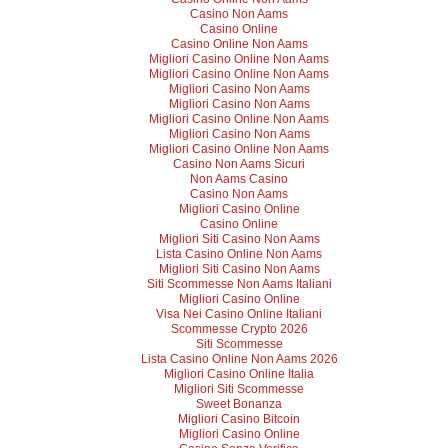
Casino Non Aams
Casino Online
Casino Online Non Aams
Migliori Casino Online Non Aams
Migliori Casino Online Non Aams
Migliori Casino Non Aams
Migliori Casino Non Aams
Migliori Casino Online Non Aams
Migliori Casino Non Aams
Migliori Casino Online Non Aams
Casino Non Aams Sicuri
Non Aams Casino
Casino Non Aams
Migliori Casino Online
Casino Online
Migliori Siti Casino Non Aams
Lista Casino Online Non Aams
Migliori Siti Casino Non Aams
Siti Scommesse Non Aams Italiani
Migliori Casino Online
Visa Nei Casino Online Italiani
Scommesse Crypto 2026
Siti Scommesse
Lista Casino Online Non Aams 2026
Migliori Casino Online Italia
Migliori Siti Scommesse
Sweet Bonanza
Migliori Casino Bitcoin
Migliori Casino Online