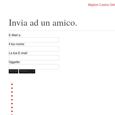
Migliori Casino Onl
Invia ad un amico.
E-Mail a:
Il tuo nome:
La tua E-mail:
Oggetto:
INVIA
ANNULLA