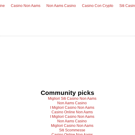
ine
Casino Non Aams
Non Aams Casino
Casino Con Crypto
Siti Cas
Community picks
Migliori Siti Casino Non Aams
Non Aams Casino
I Migliori Casino Non Aams
Casino Online Non Aams
I Migliori Casino Non Aams
Non Aams Casino
Migliori Casino Non Aams
Siti Scommesse
Casino Online Non Aams