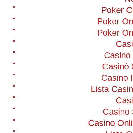
Poker Onl
Poker Onl
Poker Onl
Cas
Casino
Casinò 
Casino 
Lista Cas
Cas
Casino 
Casino Onl