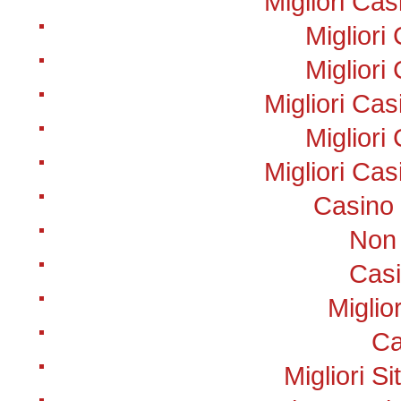
Migliori Ca
Miglior
Miglior
Migliori Ca
Miglior
Migliori Ca
Casino
Non
Cas
Miglio
Ca
Migliori S