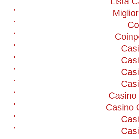
Lista 
Miglio
Co
Coinp
Cas
Cas
Cas
Cas
Casino
Casino 
Cas
Cas