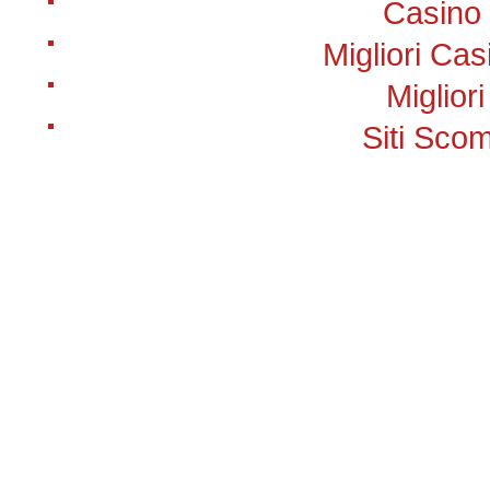
Casino
Migliori Ca
Miglior
Siti Sc