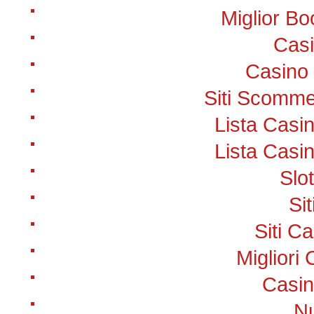
Miglior B
Cas
Casino
Siti Scomme
Lista Cas
Lista Cas
Slo
Si
Siti C
Miglior
Casin
Nu