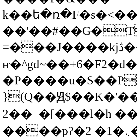
k��ե�ռ�F�s�<��
��'��#��G�T
=���J����kjڎ����s#���s���F��
ҥ�^gd~��+6�F2�d
�P����u�S��P
}(Q��Ԭ$��K�'
2��_�[���l�h �� 
����p?�2 �1�܆�FM�����/