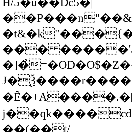
H/5�ǔ��Dc5�|
��P���n"��&�
�t&�k"���{��
��� �����'
�]�̉=�OD�O$�Z
Ɉ�Ѯ����r����$
�Ȇ�+A����.�[
j��qk����cd
��(��t/