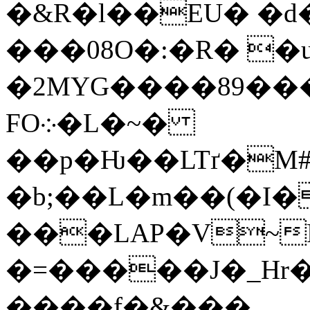
�&R�l��EU� �d
���08O�:�R� �u
�2MYG����89�
FO܀�L�~�
��p�Ƕ��LTґ�M#R޹�K4�v��Yi}Z'�
�b;��L�m��(�I�
���LΑP�V~
�=�����J�_Hr�
����f�&���