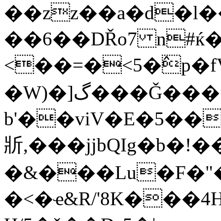
��zz��a�d�l�
��6��DŘo7 n#ќ�
<��=�<5�߮p�fV
�W)�]گ���Ǧ���= R����?�u
b'��viV�E�5��
斨 ,���jjbQIg�b�
�&���Lu�F�"��
�<�ҽ&R/'8K���4H