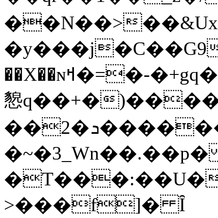
f]� Ȋ