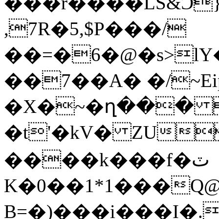
���r����LS&Ɔ
,7R�5,$P���/
��=�6�@�s>lY
��7��A� �/~
�X�~�ղ��� 
�t'�kV� ZU���{
����k���f�ٽ
K�0��1*1���Q@��‭�
B=�)���i���I�