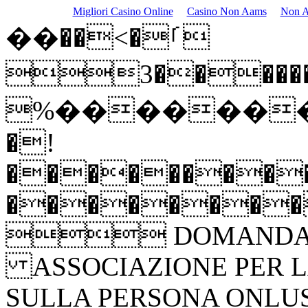
Migliori Casino Online
Casino Non Aams
Non A
��ࡱ�>��
����������������������������������������������������������������������������������������������������������������������������������������������������������������������������������������������������������������������������������������������������������������������������������������������������������������������������������������������������������������������������������������������������������������������������������������������3"bjbj����08����
%�������
�!
����������
�������
 DOMANDA DI
ASSOCIAZIONE PER L
SULLA PERSONA ONLUS Isc