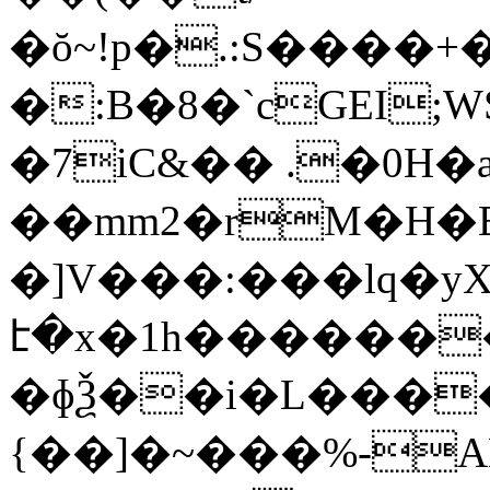
�ŏ~!p�.:S����+�
�:B�8�`cGEI
�7iC&�� .�0H�
��mm2�rM�H�
�]V���:���lq�yX
է�x�1h������
�ɸѮ��i�L����
{��]�~���%-A