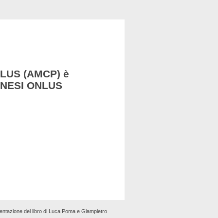
ONLUS (AMCP) è
ENESI ONLUS
ntazione del libro di Luca Poma e Giampietro