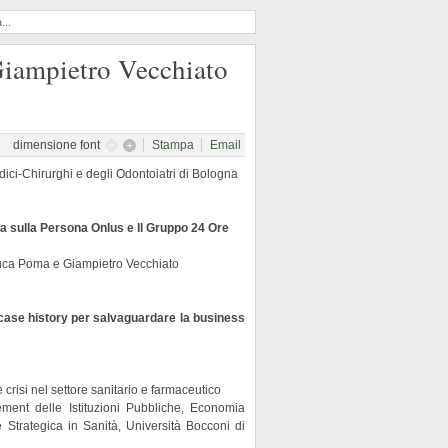
Giampietro Vecchiato
dimensione font
Stampa
Email
dici-Chirurghi e degli Odontoiatri di Bologna
a sulla Persona Onlus e Il Gruppo 24 Ore
 Luca Poma e Giampietro Vecchiato
case history per salvaguardare la business
 crisi nel settore sanitario e farmaceutico
ent delle Istituzioni Pubbliche, Economia
e Strategica in Sanità, Università Bocconi di