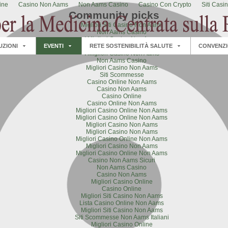
ine
Casino Non Aams
Non Aams Casino
Casino Con Crypto
Siti Cas
Community picks
Migliori Siti Casino Non Aams
Non Aams Casino
I Migliori Casino Non Aams
UZIONI
EVENTI
Casino Online Non Aams
RETE SOSTENIBILITÀ SALUTE
CONVENZI
I Migliori Casino Non Aams
Non Aams Casino
Migliori Casino Non Aams
Siti Scommesse
Casino Online Non Aams
Casino Non Aams
Casino Online
Casino Online Non Aams
Migliori Casino Online Non Aams
Migliori Casino Online Non Aams
Migliori Casino Non Aams
Migliori Casino Non Aams
Migliori Casino Online Non Aams
Migliori Casino Non Aams
Migliori Casino Online Non Aams
Casino Non Aams Sicuri
Non Aams Casino
Casino Non Aams
Migliori Casino Online
Casino Online
Migliori Siti Casino Non Aams
Lista Casino Online Non Aams
Migliori Siti Casino Non Aams
Siti Scommesse Non Aams Italiani
Migliori Casino Online