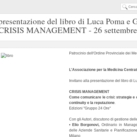
presentazione del libro di Luca Poma e 
CRISIS MANAGEMENT - 26 settembre
Patrocinio dell'Ordine Provinciale dei Me
L'Associazione per la Medicina Centrat
Invitano alla presentazione del libro di
CRISIS MANAGEMENT
Come comunicare le crisi: strategie e 
continuity e la reputazione
.
Edizioni "Gruppo 24 Ore"
Con gli Autori, discutono di gestione delle
•
Elio Borgonovi,
Ordinario in Managem
delle Aziende Sanitarie e Pianificazion
Milano