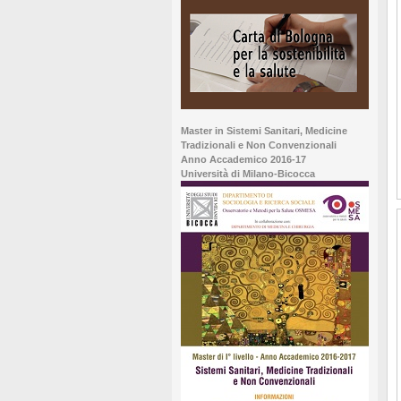
Master in Sistemi Sanitari, Medicine
Tradizionali e Non Convenzionali
Anno Accademico 2016-17
Università di Milano-Bicocca