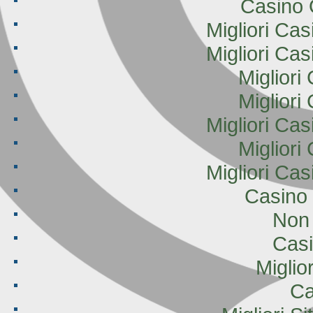
Casino 
Migliori Ca
Migliori Ca
Miglior
Miglior
Migliori Ca
Miglior
Migliori Ca
Casino
Non
Cas
Miglio
Ca