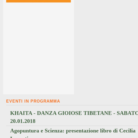
EVENTI IN PROGRAMMA
KHAITA - DANZA GIOIOSE TIBETANE - SABAT
20.01.2018
Agopuntura e Scienza: presentazione libro di Cecilia