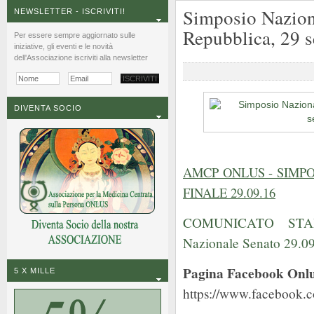
Simposio Naziona
NEWSLETTER - ISCRIVITI!
Repubblica, 29 
Per essere sempre aggiornato sulle
iniziative, gli eventi e le novità
dell'Associazione iscriviti alla newsletter
DIVENTA SOCIO
AMCP ONLUS - SIMP
FINALE 29.09.16
COMUNICATO STAM
Nazionale Senato 29.0
Pagina Facebook Onl
5 X MILLE
https://www.facebook.