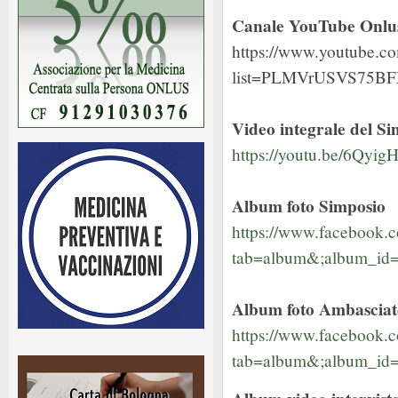
Canale YouTube Onlu
https://www.youtube.com
list=PLMVrUSVS75B
Video integrale del S
https://youtu.be/6Qyi
Album foto Simposio
https://www.facebook.
tab=album&;album_id
Album foto Ambasciator
https://www.facebook.
tab=album&;album_id