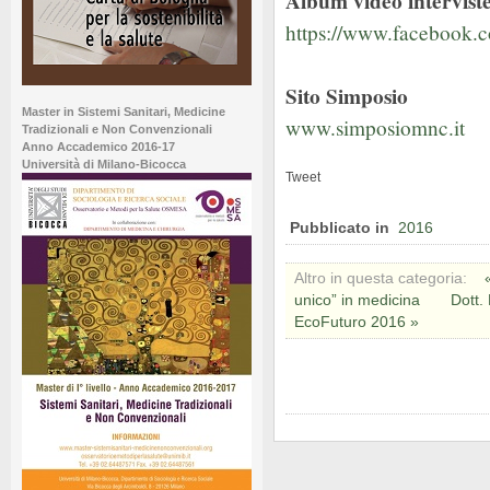
Album video interviste
https://www.facebook.
Sito Simposio
Master in Sistemi Sanitari, Medicine
www.simposiomnc.it
Tradizionali e Non Convenzionali
Anno Accademico 2016-17
Università di Milano-Bicocca
Tweet
Pubblicato in
2016
Altro in questa categoria:
unico” in medicina
Dott.
EcoFuturo 2016 »