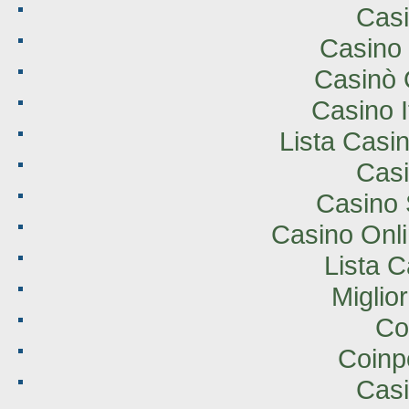
Cas
Casino
Casinò 
Casino 
Lista Cas
Cas
Casino 
Casino Onl
Lista 
Miglio
Co
Coinp
Cas