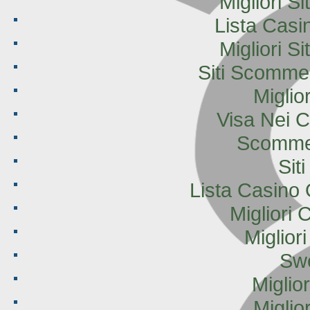
Migliori S
Lista Cas
Migliori S
Siti Scomme
Miglio
Visa Nei C
Scomme
Sit
Lista Casino
Migliori 
Miglior
Sw
Miglio
Miglio