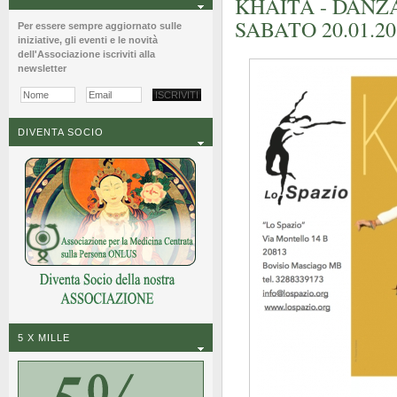
KHAITA - DANZA
SABATO 20.01.20
Per essere sempre aggiornato sulle
iniziative, gli eventi e le novità
dell'Associazione iscriviti alla
newsletter
DIVENTA SOCIO
5 X MILLE