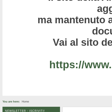
ag
ma mantenuto a
doc
Vai al sito
https://www
You are here:
Home
NEWSLETTER - ISCRIVITI!