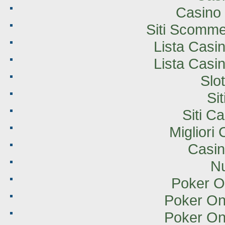
Casino
Siti Scomme
Lista Cas
Lista Cas
Slo
Si
Siti C
Miglior
Casin
Nu
Poker Onl
Poker Onl
Poker Onl