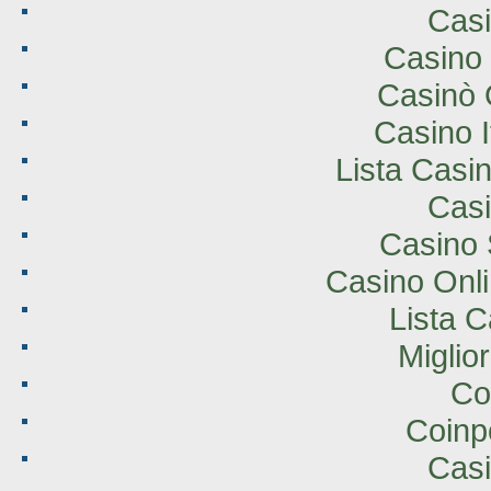
Cas
Casino
Casinò 
Casino 
Lista Cas
Cas
Casino 
Casino Onl
Lista 
Miglio
Co
Coinp
Cas