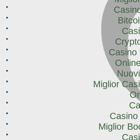
Casino
Bitco
Cas
Crypt
Casino 
Onlin
Nuovi
Miglior Ca
On
Ca
Casino 
Miglior B
Cas