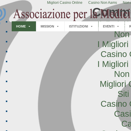
Migliori Casino Online
Casino Non Aams
Non 
Commu
Migliori S
HOME
MISSION
ISTITUZIONI
EVENTI
Non
I Miglio
Casino 
I Miglio
Non
Miglior
Sit
Casino 
Cas
Ca