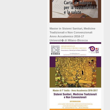
Master in Sistemi Sanitari, Medicine
Tradizionali e Non Convenzionali
Anno Accademico 2016-17
Universit� di Milano-Bicocca