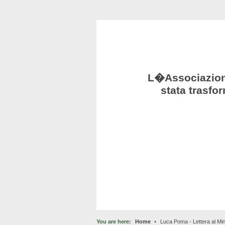
L�Associazion
stata tras
You are here:
Home
Luca Poma - Lettera al Min