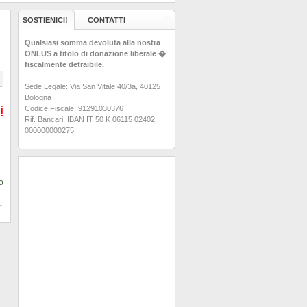
SOSTIENICI!
CONTATTI
Qualsiasi somma devoluta alla nostra
ONLUS a titolo di donazione liberale �
fiscalmente detraibile.
l
Sede Legale: Via San Vitale 40/3a, 40125
Bologna
i
Codice Fiscale: 91291030376
Rif. Bancari: IBAN IT 50 K 06115 02402
000000000275
o