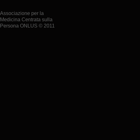
Associazione per la
Medicina Centrata sulla
Persona ONLUS © 2011