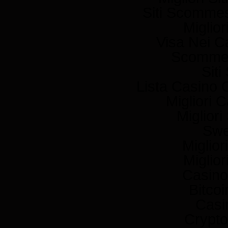
Siti Scommes
Miglio
Visa Nei Ca
Scommes
Sit
Lista Casino
Migliori C
Miglior
Swe
Miglior
Miglio
Casino
Bitco
Casi
Crypto