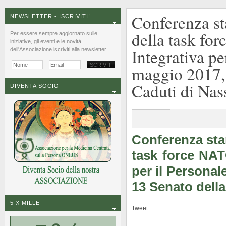
Conferenza st
NEWSLETTER - ISCRIVITI!
della task fo
Per essere sempre aggiornato sulle
iniziative, gli eventi e le novità
Integrativa pe
dell'Associazione iscriviti alla newsletter
maggio 2017, 
Caduti di Nas
DIVENTA SOCIO
Conferenza stam
task force NAT
per il Personal
13 Senato della
5 X MILLE
Tweet