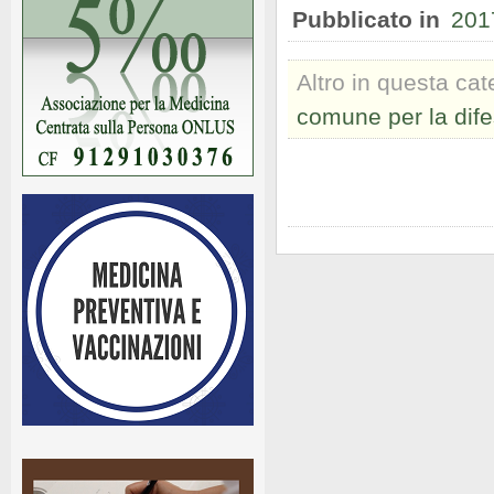
Pubblicato in
201
Altro in questa cat
comune per la dife