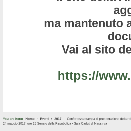
ag
ma mantenuto a
doc
Vai al sito
https://www
You are here:
Home
Eventi
2017
Conferenza stampa di presentazione della rela
24 maggio 2017, ore 13 Senato della Repubblica - Sala Caduti di Nassirya