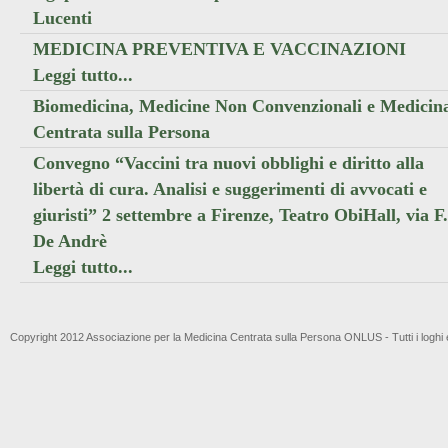
Lucenti
MEDICINA PREVENTIVA E VACCINAZIONI
Leggi tutto...
Biomedicina, Medicine Non Convenzionali e Medicin
Centrata sulla Persona
Convegno “Vaccini tra nuovi obblighi e diritto alla
libertà di cura. Analisi e suggerimenti di avvocati e
giuristi” 2 settembre a Firenze, Teatro ObiHall, via F.
De Andrè
Leggi tutto...
Copyright 2012 Associazione per la Medicina Centrata sulla Persona ONLUS - Tutti i loghi e l