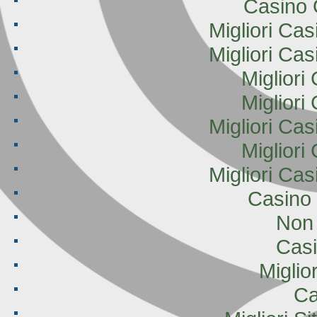
Casino 
Migliori Ca
Migliori Ca
Miglior
Miglior
Migliori Ca
Miglior
Migliori Ca
Casino
Non
Cas
Miglio
Ca