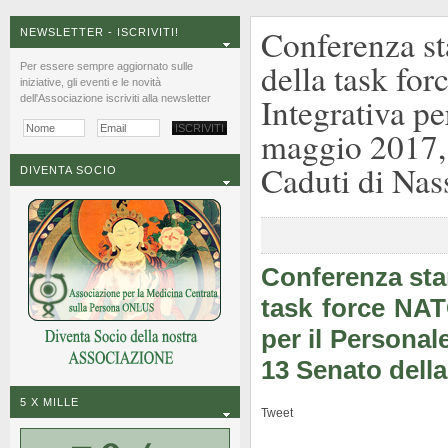
Conferenza st
NEWSLETTER - ISCRIVITI!
della task fo
Per essere sempre aggiornato sulle
iniziative, gli eventi e le novità
Integrativa pe
dell'Associazione iscriviti alla newsletter
maggio 2017, 
Caduti di Nas
DIVENTA SOCIO
Conferenza stam
task force NAT
per il Personal
13 Senato della
5 X MILLE
Tweet