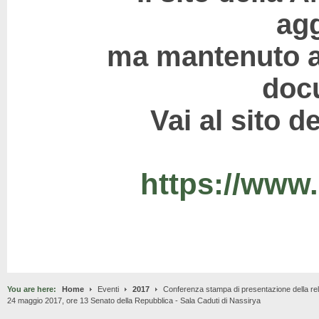
ag
ma mantenuto a
doc
Vai al sito
https://www
You are here:
Home
Eventi
2017
Conferenza stampa di presentazione della rela
24 maggio 2017, ore 13 Senato della Repubblica - Sala Caduti di Nassirya