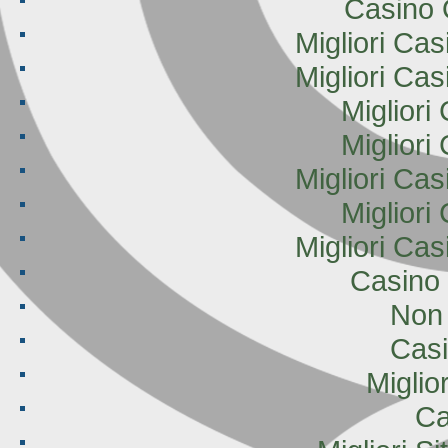
Casino 
Migliori Ca
Migliori Ca
Miglior
Miglior
Migliori Ca
Miglior
Migliori Ca
Casino
Non
Cas
Miglio
Ca