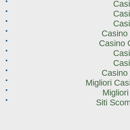
Cas
Cas
Cas
Casino
Casino 
Cas
Cas
Casino
Migliori Ca
Miglior
Siti Sc