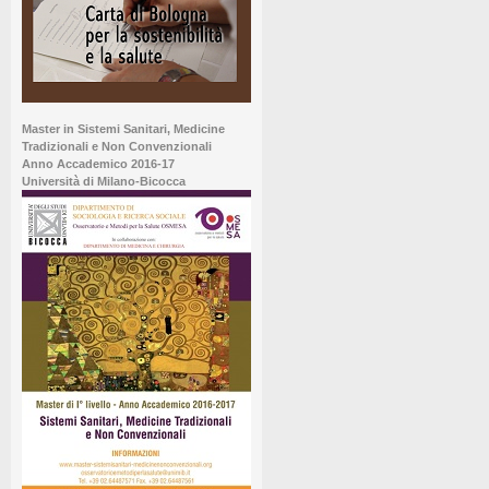
Master in Sistemi Sanitari, Medicine
Tradizionali e Non Convenzionali
Anno Accademico 2016-17
Università di Milano-Bicocca