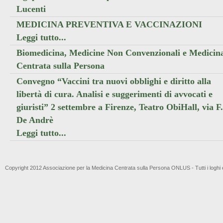
Lucenti
MEDICINA PREVENTIVA E VACCINAZIONI
Leggi tutto...
Biomedicina, Medicine Non Convenzionali e Medicin
Centrata sulla Persona
Convegno “Vaccini tra nuovi obblighi e diritto alla
libertà di cura. Analisi e suggerimenti di avvocati e
giuristi” 2 settembre a Firenze, Teatro ObiHall, via F.
De Andrè
Leggi tutto...
Copyright 2012 Associazione per la Medicina Centrata sulla Persona ONLUS - Tutti i loghi e l