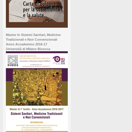
Master in Sistemi Sanitari, Medicine
Tradizionali e Non Convenzionali
Anno Accademico 2016-17
Università di Milano-Bicocca