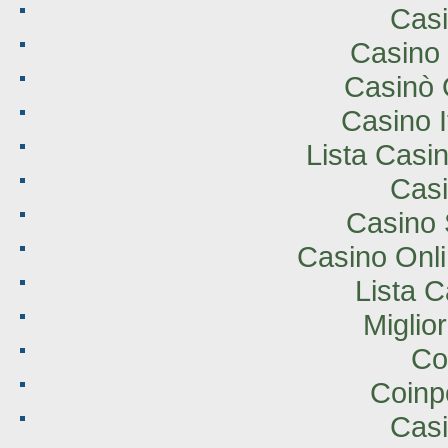
Cas
Casino
Casinò 
Casino 
Lista Cas
Cas
Casino 
Casino Onl
Lista 
Miglio
Co
Coinp
Cas