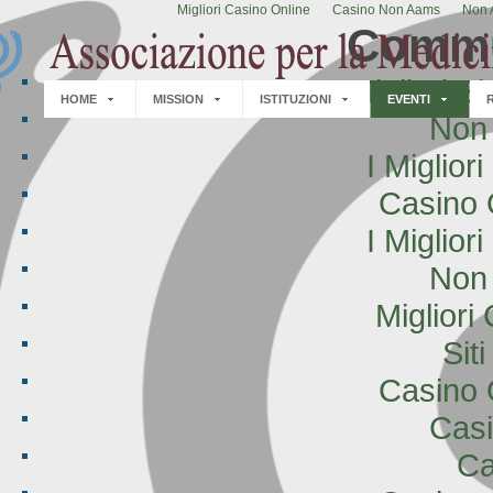
Migliori Casino Online
Casino Non Aams
Non 
Commu
Migliori S
HOME
MISSION
ISTITUZIONI
EVENTI
Non
I Miglio
Casino 
I Miglio
Non
Miglior
Sit
Casino 
Cas
Ca