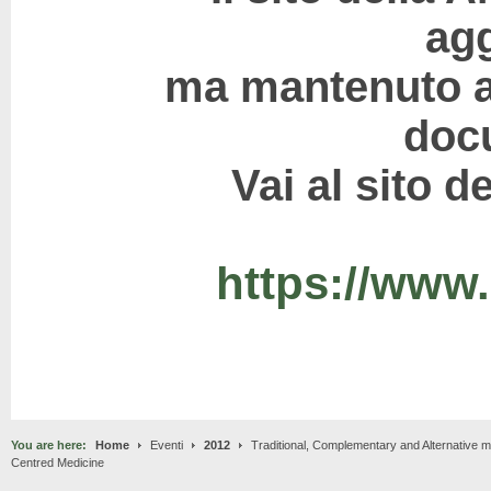
ag
ma mantenuto a
doc
Vai al sito
https://www
You are here:
Home
Eventi
2012
Traditional, Complementary and Alternative me
Centred Medicine