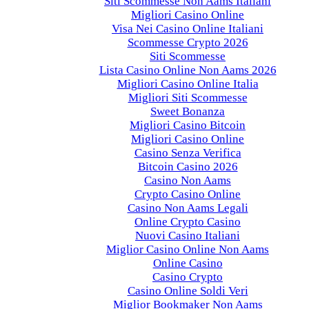
Siti Scommesse Non Aams Italiani
Migliori Casino Online
Visa Nei Casino Online Italiani
Scommesse Crypto 2026
Siti Scommesse
Lista Casino Online Non Aams 2026
Migliori Casino Online Italia
Migliori Siti Scommesse
Sweet Bonanza
Migliori Casino Bitcoin
Migliori Casino Online
Casino Senza Verifica
Bitcoin Casino 2026
Casino Non Aams
Crypto Casino Online
Casino Non Aams Legali
Online Crypto Casino
Nuovi Casino Italiani
Miglior Casino Online Non Aams
Online Casino
Casino Crypto
Casino Online Soldi Veri
Miglior Bookmaker Non Aams