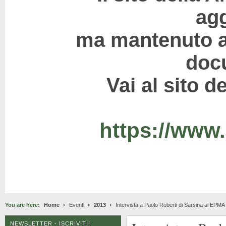
ag
ma mantenuto a
doc
Vai al sito
https://www
You are here:
Home
Eventi
2013
Intervista a Paolo Roberti di Sarsina al EP
NEWSLETTER - ISCRIVITI!