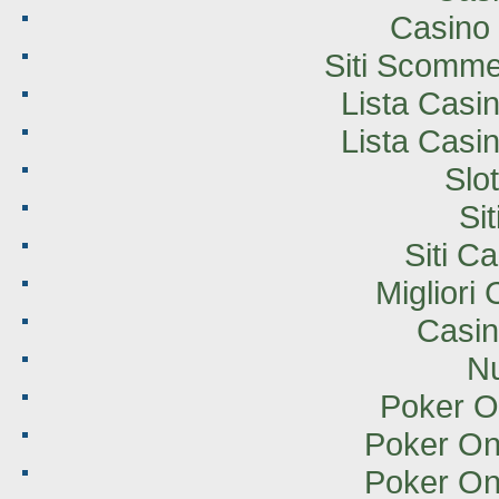
Casino
Siti Scomme
Lista Cas
Lista Cas
Slo
Si
Siti C
Miglior
Casin
Nu
Poker Onl
Poker Onl
Poker Onl