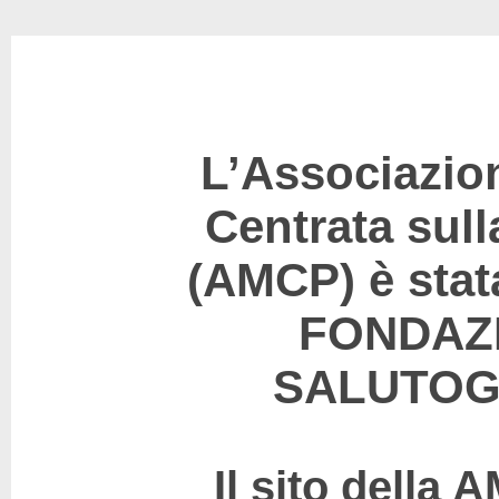
L’Associazio
Centrata sul
(AMCP) è stat
FONDAZ
SALUTOG
Il sito della