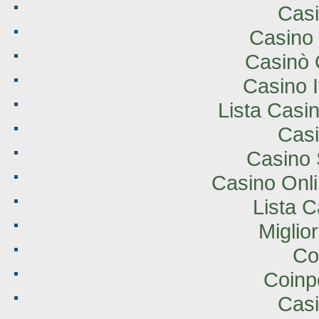
Cas
Casino
Casinò 
Casino 
Lista Cas
Cas
Casino 
Casino Onl
Lista 
Miglio
Co
Coinp
Cas