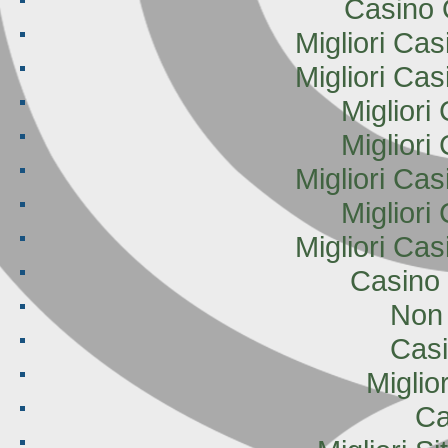
Casino 
Migliori Ca
Migliori Ca
Miglior
Miglior
Migliori Ca
Miglior
Migliori Ca
Casino
Non
Cas
Miglio
Ca