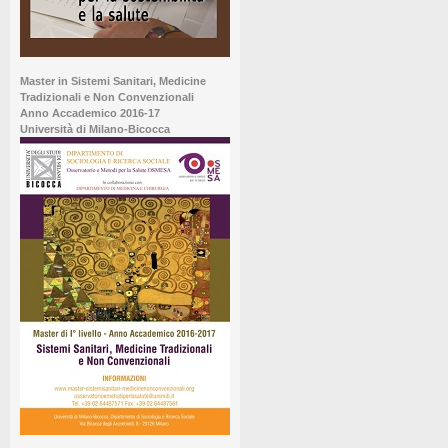
Master in Sistemi Sanitari, Medicine
Tradizionali e Non Convenzionali
Anno Accademico 2016-17
Università di Milano-Bicocca