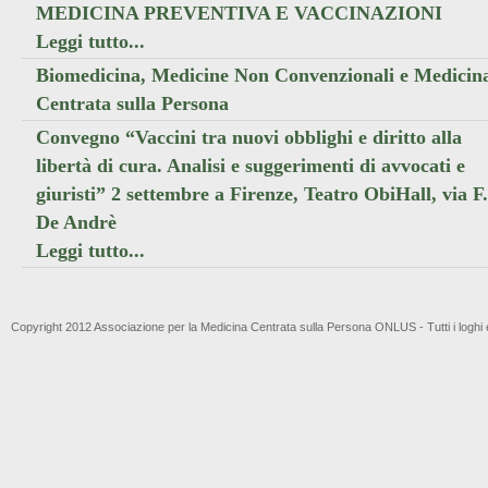
MEDICINA PREVENTIVA E VACCINAZIONI
Leggi tutto...
Biomedicina, Medicine Non Convenzionali e Medicin
Centrata sulla Persona
Convegno “Vaccini tra nuovi obblighi e diritto alla
libertà di cura. Analisi e suggerimenti di avvocati e
giuristi” 2 settembre a Firenze, Teatro ObiHall, via F.
De Andrè
Leggi tutto...
Copyright 2012 Associazione per la Medicina Centrata sulla Persona ONLUS - Tutti i loghi e l