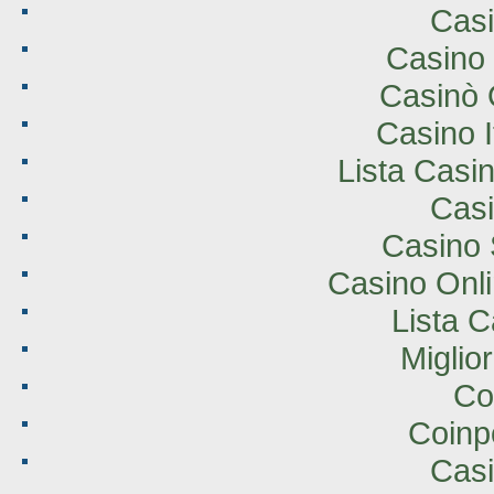
Cas
Casino
Casinò 
Casino 
Lista Cas
Cas
Casino 
Casino Onl
Lista 
Miglio
Co
Coinp
Cas