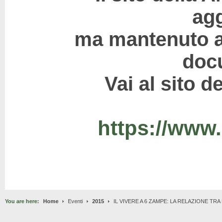
ag
ma mantenuto a
doc
Vai al sito
https://www
You are here:
Home
Eventi
2015
IL VIVERE A 6 ZAMPE: LA RELAZIONE TRA ES