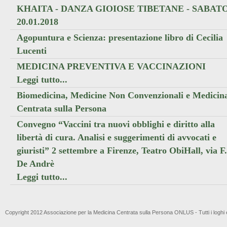
KHAITA - DANZA GIOIOSE TIBETANE - SABAT
20.01.2018
Agopuntura e Scienza: presentazione libro di Cecilia
Lucenti
MEDICINA PREVENTIVA E VACCINAZIONI
Leggi tutto...
Biomedicina, Medicine Non Convenzionali e Medicin
Centrata sulla Persona
Convegno “Vaccini tra nuovi obblighi e diritto alla
libertà di cura. Analisi e suggerimenti di avvocati e
giuristi” 2 settembre a Firenze, Teatro ObiHall, via F.
De Andrè
Leggi tutto...
Copyright 2012 Associazione per la Medicina Centrata sulla Persona ONLUS - Tutti i loghi e l