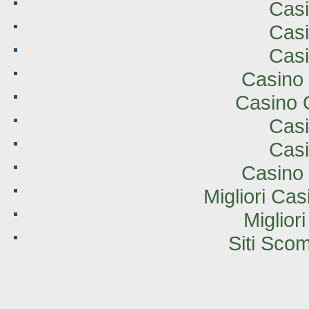
Cas
Cas
Cas
Casino
Casino 
Cas
Cas
Casino
Migliori Ca
Miglior
Siti Sc