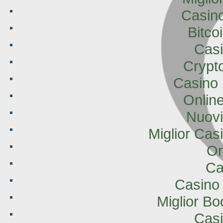
Casino
Bitco
Cas
Crypt
Casino 
Onlin
Nuovi
Miglior Ca
On
Ca
Casino 
Miglior B
Cas