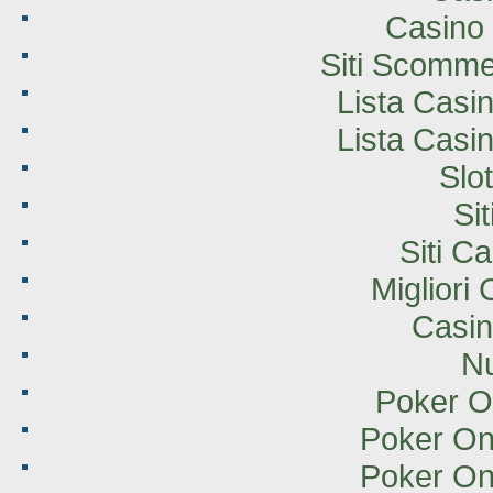
Casino
Siti Scomme
Lista Cas
Lista Cas
Slo
Si
Siti C
Miglior
Casin
Nu
Poker Onl
Poker Onl
Poker Onl