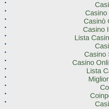
Cas
Casino
Casinò 
Casino 
Lista Cas
Cas
Casino 
Casino Onl
Lista 
Miglio
Co
Coinp
Cas