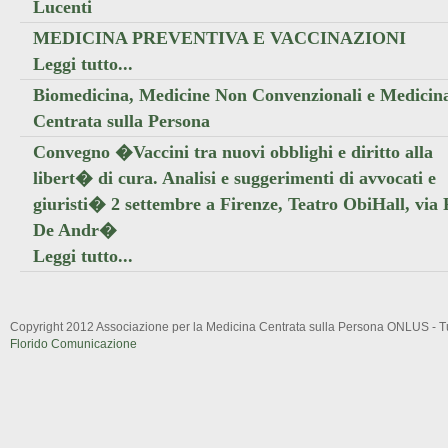
Lucenti
MEDICINA PREVENTIVA E VACCINAZIONI
Leggi tutto...
Biomedicina, Medicine Non Convenzionali e Medicin
Centrata sulla Persona
Convegno �Vaccini tra nuovi obblighi e diritto alla
libert� di cura. Analisi e suggerimenti di avvocati e
giuristi� 2 settembre a Firenze, Teatro ObiHall, via 
De Andr�
Leggi tutto...
Copyright 2012 Associazione per la Medicina Centrata sulla Persona ONLUS - Tutti 
Florido Comunicazione