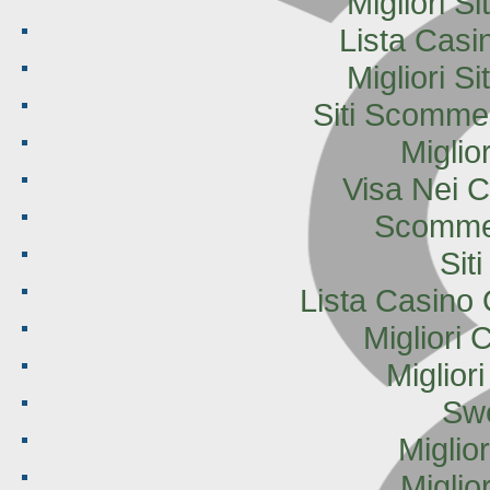
Migliori S
Lista Cas
Migliori S
Siti Scomme
Miglio
Visa Nei C
Scomme
Sit
Lista Casino
Migliori 
Miglior
Sw
Miglio
Miglio