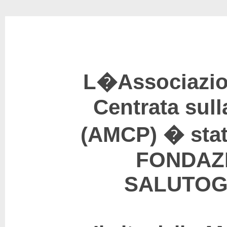
L�Associazion
Centrata sul
(AMCP) � stat
FONDAZ
SALUTOG