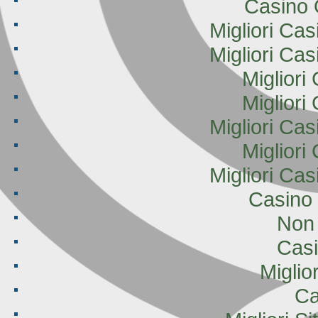
Casino 
Migliori Ca
Migliori Ca
Miglior
Miglior
Migliori Ca
Miglior
Migliori Ca
Casino
Non
Cas
Miglio
Ca