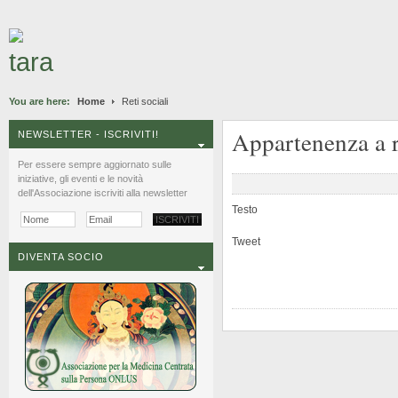
You are here:
Home
Reti sociali
Appartenenza a re
NEWSLETTER - ISCRIVITI!
Per essere sempre aggiornato sulle
iniziative, gli eventi e le novità
dell'Associazione iscriviti alla newsletter
Testo
Tweet
DIVENTA SOCIO