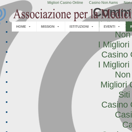
Migliori Casino Online
Casino Non Aams
Non 
Commu
Migliori S
HOME
MISSION
ISTITUZIONI
EVENTI
Non
I Miglio
Casino 
I Miglio
Non
Miglior
Sit
Casino 
Cas
Ca