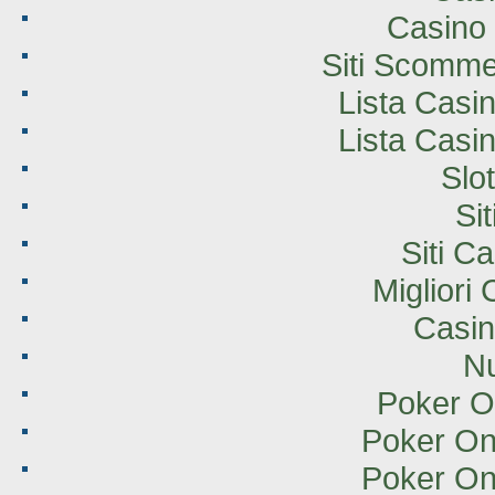
Casino
Siti Scomme
Lista Cas
Lista Cas
Slo
Si
Siti C
Miglior
Casin
Nu
Poker Onl
Poker Onl
Poker Onl