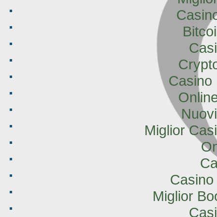
Casino
Bitco
Cas
Crypt
Casino 
Onlin
Nuovi
Miglior Ca
On
Ca
Casino 
Miglior B
Cas