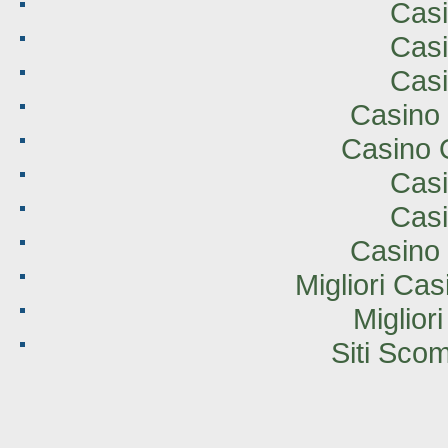
Cas
Cas
Cas
Casino
Casino 
Cas
Cas
Casino
Migliori Ca
Miglior
Siti Sc